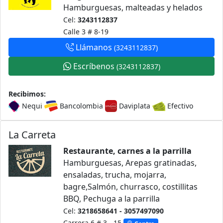
Hamburguesas, malteadas y helados
Cel:
3243112837
Calle 3 # 8-19
Terraplen
Llámanos
(3243112837)
Escríbenos
(3243112837)
Recibimos:
Nequi
Bancolombia
Daviplata
Efectivo
La Carreta
Restaurante, carnes a la parrilla
Hamburguesas, Arepas gratinadas,
ensaladas, trucha, mojarra,
bagre,Salmón, churrasco, costillitas
BBQ, Pechuga a la parrilla
Cel:
3218658641 - 3057497090
Carrera 6 # 3 - 15