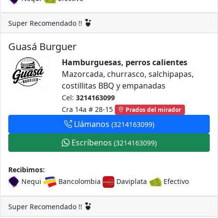
Super Recomendado !!
Guasá Burguer
Hamburguesas, perros calientes
Mazorcada, churrasco, salchipapas,
costillitas BBQ y empanadas
Cel:
3214163099
Cra 14a # 28-15
Prados del mirador
Llámanos
(3214163099)
Escríbenos
(3214163099)
Recibimos:
Nequi
Bancolombia
Daviplata
Efectivo
Super Recomendado !!