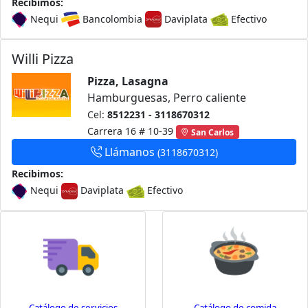
Recibimos:
Nequi
Bancolombia
Daviplata
Efectivo
Willi Pizza
Pizza, Lasagna
Hamburguesas, Perro caliente
Cel:
8512231 - 3118670312
Carrera 16 # 10-39
San Carlos
Llámanos
(3118670312)
Recibimos:
Nequi
Daviplata
Efectivo