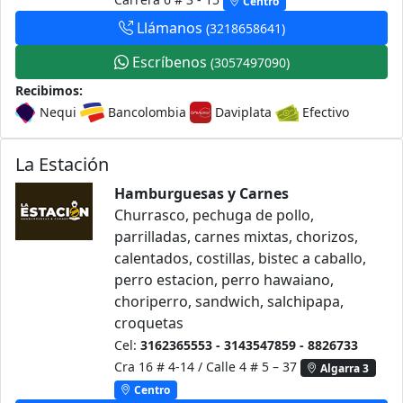
Centro
Llámanos
(3218658641)
Escríbenos
(3057497090)
Recibimos:
Nequi
Bancolombia
Daviplata
Efectivo
La Estación
Hamburguesas y Carnes
Churrasco, pechuga de pollo,
parrilladas, carnes mixtas, chorizos,
calentados, costillas, bistec a caballo,
perro estacion, perro hawaiano,
choriperro, sandwich, salchipapa,
croquetas
Cel:
3162365553 - 3143547859 - 8826733
Cra 16 # 4-14 / Calle 4 # 5 – 37
Algarra 3
Centro