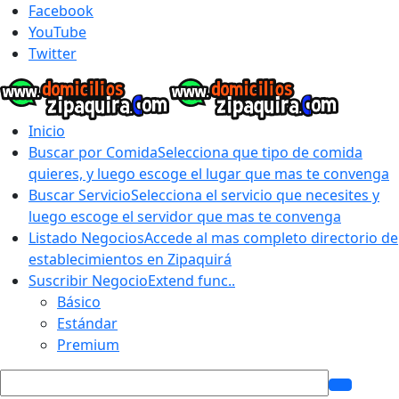
Facebook
YouTube
Twitter
Inicio
Buscar por Comida
Selecciona que tipo de comida
quieres, y luego escoge el lugar que mas te convenga
Buscar Servicio
Selecciona el servicio que necesites y
luego escoge el servidor que mas te convenga
Listado Negocios
Accede al mas completo directorio de
establecimientos en Zipaquirá
Suscribir Negocio
Extend func..
Básico
Estándar
Premium