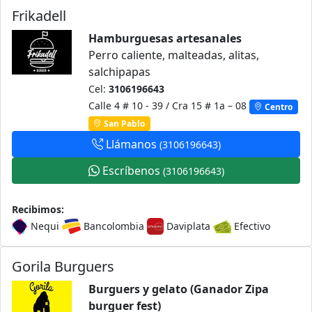
Frikadell
Hamburguesas artesanales
Perro caliente, malteadas, alitas,
salchipapas
Cel:
3106196643
Calle 4 # 10 - 39 / Cra 15 # 1a – 08
Centro
San Pablo
Llámanos
(3106196643)
Escríbenos
(3106196643)
Recibimos:
Nequi
Bancolombia
Daviplata
Efectivo
Gorila Burguers
Burguers y gelato (Ganador Zipa
burguer fest)