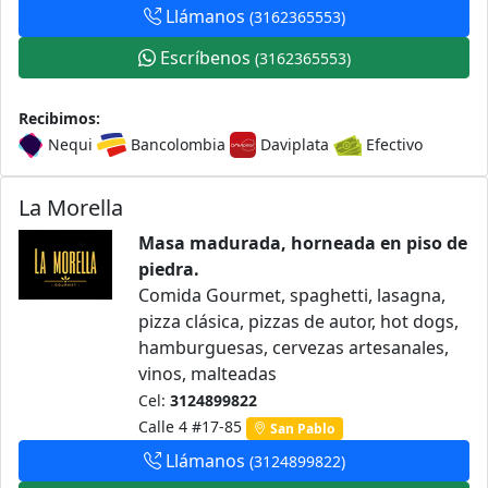
Llámanos
(3162365553)
Escríbenos
(3162365553)
Recibimos:
Nequi
Bancolombia
Daviplata
Efectivo
La Morella
Masa madurada, horneada en piso de
piedra.
Comida Gourmet, spaghetti, lasagna,
pizza clásica, pizzas de autor, hot dogs,
hamburguesas, cervezas artesanales,
vinos, malteadas
Cel:
3124899822
Calle 4 #17-85
San Pablo
Llámanos
(3124899822)