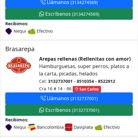
Llámanos
(3134274569)
Escríbenos
(3134274569)
Recibimos:
Nequi
Efectivo
Brasarepa
Arepas rellenas (Rellenitas con amor)
Hamburguesas, super perros, platos a
la carta, picadas, helados
Cel:
3132737001 - 8510354 - 8522912
Cra 16 # 14 - 86
San Carlos
Llámanos
(3132737001)
Escríbenos
(3132737001)
Recibimos:
Nequi
Bancolombia
Daviplata
Efectivo