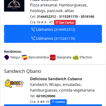
Pizza artesanal, Hamburguesas,
hotdogs, pancook. alitas
Cel:
3144452312 - 3115281170 - 8516160
Cra 16 # 9 - 47
San Carlos
Llámanos
(3144452312)
Llámanos
(3115281170)
Recibimos:
Nequi
Bancolombia
Daviplata
Efectivo
Sandwich Qbano
Delicioso Sandwich Cubano
Sandwich, Wraps, ensaladas,
hamburguesas, comida vegetariana
Tel:
6018529000
Cra. 6 #4-10
Centro