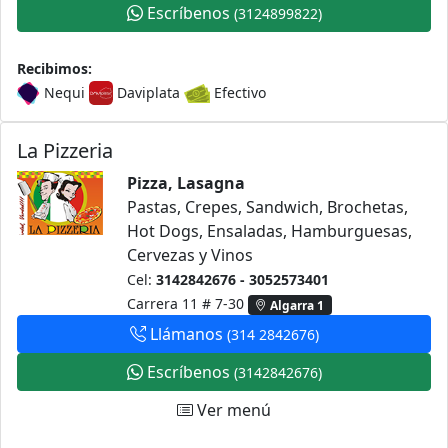
Escríbenos
(3124899822)
Recibimos:
Nequi
Daviplata
Efectivo
La Pizzeria
Pizza, Lasagna
Pastas, Crepes, Sandwich, Brochetas,
Hot Dogs, Ensaladas, Hamburguesas,
Cervezas y Vinos
Cel:
3142842676 - 3052573401
Carrera 11 # 7-30
Algarra 1
Llámanos
(314 2842676)
Escríbenos
(3142842676)
Ver menú