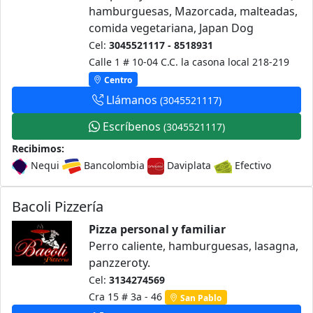
hamburguesas, Mazorcada, malteadas,
comida vegetariana, Japan Dog
Cel:
3045521117 - 8518931
Calle 1 # 10-04 C.C. la casona local 218-219
Centro
Llámanos
(3045521117)
Escríbenos
(3045521117)
Recibimos:
Nequi
Bancolombia
Daviplata
Efectivo
Bacoli Pizzería
Pizza personal y familiar
Perro caliente, hamburguesas, lasagna,
panzzeroty.
Cel:
3134274569
Cra 15 # 3a - 46
San Pablo