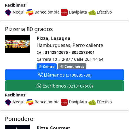
Recibimos:
Nequi
Bancolombia
Daviplata
Efectivo
Pizzeria 80 grados
Pizza, Lasagna
Hamburguesas, Perro caliente
Cel:
3142842676 - 3052573401
Carrera 10 # 2-87 / Calle 26# 14 64
Centro
Comuneros
Llámanos
(3108885788)
Escríbenos
(3213107500)
Recibimos:
Nequi
Bancolombia
Daviplata
Efectivo
Pomodoro
Pizza Gourmet