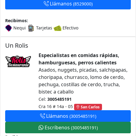
Llámanos
(8529000)
Recibimos:
Nequi
Tarjetas
Efectivo
Un Rolis
Especialistas en comidas rápidas,
hamburguesas, perros calientes
Asados, nuggets, picadas, salchipapas,
choripapa, churrasco, lomo de cerdo,
pechuga, costillas de cerdo, trucha,
bistec a caballo
Cel:
3005485191
Cra 16 # 14a - 05
San Carlos
Llámanos
(3005485191)
Escríbenos
(3005485191)