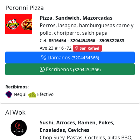
Peronni Pizza
Pizza, Sandwich, Mazorcadas
Perros, lasagna, hamburguesas carne y
pollo, choriperro, salchipapa
Cel:
8516454 - 3204454366 - 3505322683
Ave 23 # 16 -72
San Rafael
Llámanos
(3204454366)
Escríbenos
(3204454366)
Recibimos:
Nequi
Efectivo
Al Wok
Sushi, Arroces, Ramen, Pokes,
Ensaladas, Ceviches
Chop Suey, Pastas, Cocteles, alitas BBQ,