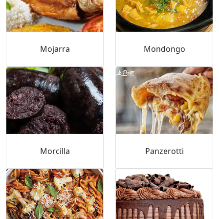
Mojarra
Mondongo
Morcilla
Panzerotti