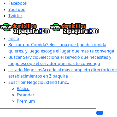
Facebook
YouTube
Twitter
Inicio
Buscar por Comida
Selecciona que tipo de comida
quieres, y luego escoge el lugar que mas te convenga
Buscar Servicio
Selecciona el servicio que necesites y
luego escoge el servidor que mas te convenga
Listado Negocios
Accede al mas completo directorio de
establecimientos en Zipaquirá
Suscribir Negocio
Extend func..
Básico
Estándar
Premium