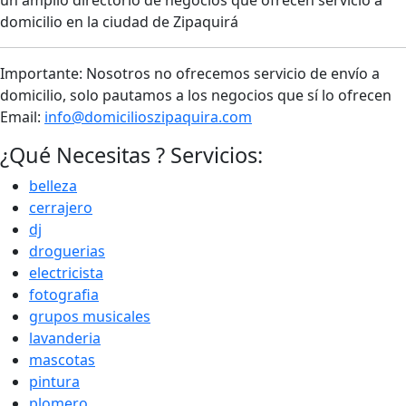
un amplio directorio de negocios que ofrecen servicio a
domicilio en la ciudad de Zipaquirá
Importante: Nosotros no ofrecemos servicio de envío a
domicilio, solo pautamos a los negocios que sí lo ofrecen
Email:
info@domicilioszipaquira.com
¿Qué Necesitas ? Servicios:
belleza
cerrajero
dj
droguerias
electricista
fotografia
grupos musicales
lavanderia
mascotas
pintura
plomero